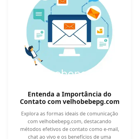
Entenda a Importância do
Contato com velhobebepg.com
Explora as formas ideais de comunicação
com velhobebepg.com, destacando
métodos efetivos de contato como e-mail,
chat ao vivo e os benefícios de uma