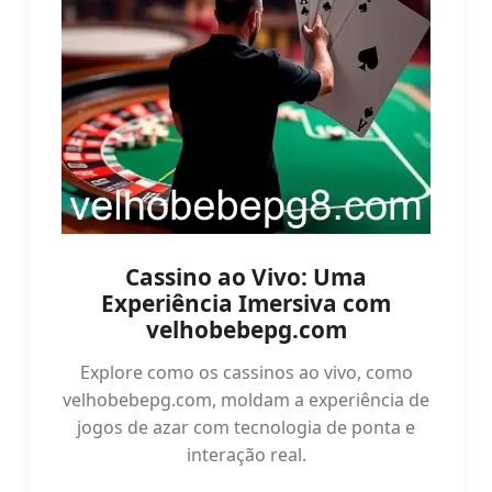
Cassino ao Vivo: Uma
Experiência Imersiva com
velhobebepg.com
Explore como os cassinos ao vivo, como
velhobebepg.com, moldam a experiência de
jogos de azar com tecnologia de ponta e
interação real.