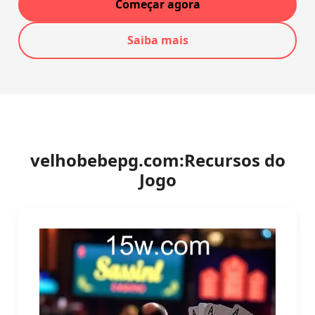
Começar agora
Saiba mais
velhobebepg.com:Recursos do
Jogo