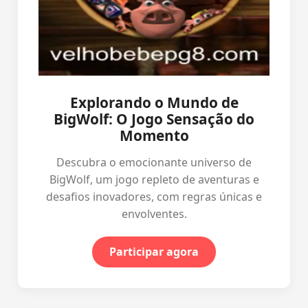
Explorando o Mundo de
BigWolf: O Jogo Sensação do
Momento
Descubra o emocionante universo de
BigWolf, um jogo repleto de aventuras e
desafios inovadores, com regras únicas e
envolventes.
Participar agora