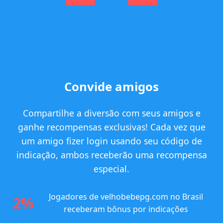
Convide amigos
Compartilhe a diversão com seus amigos e
ganhe recompensas exclusivas! Cada vez que
um amigo fizer login usando seu código de
indicação, ambos receberão uma recompensa
especial.
Jogadores de velhobebepg.com no Brasil
2%
receberam bônus por indicações