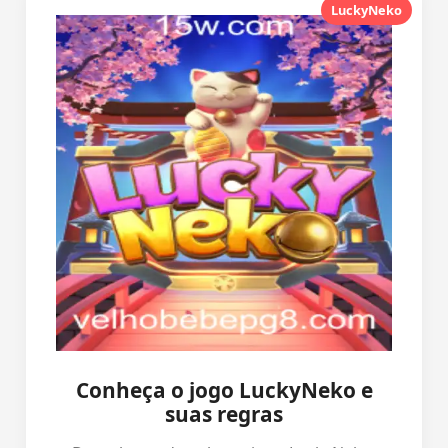
LuckyNeko
Conheça o jogo LuckyNeko e
suas regras