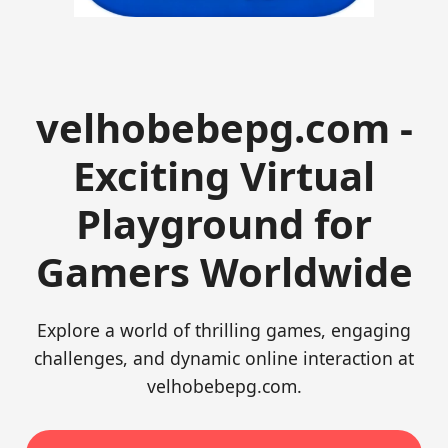
velhobebepg.com -
Exciting Virtual
Playground for
Gamers Worldwide
Explore a world of thrilling games, engaging
challenges, and dynamic online interaction at
velhobebepg.com.