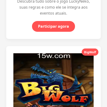
Descubra tudo sobre o jogo LuckyNeko,
suas regras e como ele se integra aos
eventos atuais.
Participar agora
BigWolf