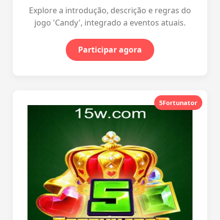
Explore a introdução, descrição e regras do
jogo 'Candy', integrado a eventos atuais.
Participar agora
5Fortunator