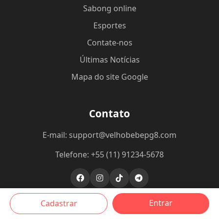
Sabong online
Esportes
Contate-nos
Últimas Notícias
Mapa do site Google
Contato
E-mail: support@velhobebepg8.com
Telefone: +55 (11) 91234-5678
Entrar
Cadastrar