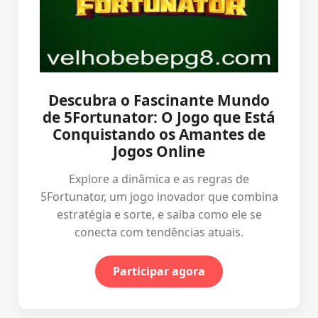
Descubra o Fascinante Mundo
de 5Fortunator: O Jogo que Está
Conquistando os Amantes de
Jogos Online
Explore a dinâmica e as regras de
5Fortunator, um jogo inovador que combina
estratégia e sorte, e saiba como ele se
conecta com tendências atuais.
Participar agora