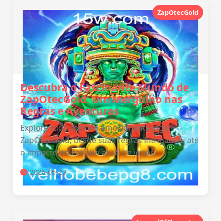
ZapOtecGold
Descubra o Fascinante Mundo de
ZapOtecGold: Um Mergulho nas
Regras e Aventuras
Explore tudo sobre o emocionante jogo
ZapOtecGold, desde suas regras intrigantes até
o impacto no cenário atual de jogos.
2026-05-23