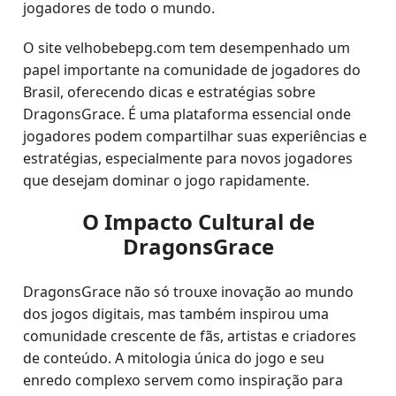
jogadores de todo o mundo.
O site velhobebepg.com tem desempenhado um
papel importante na comunidade de jogadores do
Brasil, oferecendo dicas e estratégias sobre
DragonsGrace. É uma plataforma essencial onde
jogadores podem compartilhar suas experiências e
estratégias, especialmente para novos jogadores
que desejam dominar o jogo rapidamente.
O Impacto Cultural de
DragonsGrace
DragonsGrace não só trouxe inovação ao mundo
dos jogos digitais, mas também inspirou uma
comunidade crescente de fãs, artistas e criadores
de conteúdo. A mitologia única do jogo e seu
enredo complexo servem como inspiração para