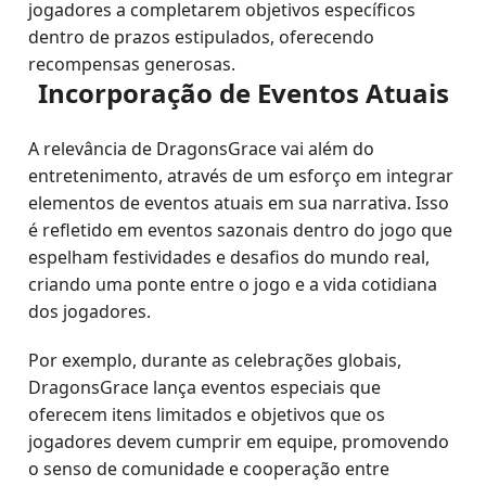
jogadores a completarem objetivos específicos
dentro de prazos estipulados, oferecendo
recompensas generosas.
Incorporação de Eventos Atuais
A relevância de DragonsGrace vai além do
entretenimento, através de um esforço em integrar
elementos de eventos atuais em sua narrativa. Isso
é refletido em eventos sazonais dentro do jogo que
espelham festividades e desafios do mundo real,
criando uma ponte entre o jogo e a vida cotidiana
dos jogadores.
Por exemplo, durante as celebrações globais,
DragonsGrace lança eventos especiais que
oferecem itens limitados e objetivos que os
jogadores devem cumprir em equipe, promovendo
o senso de comunidade e cooperação entre