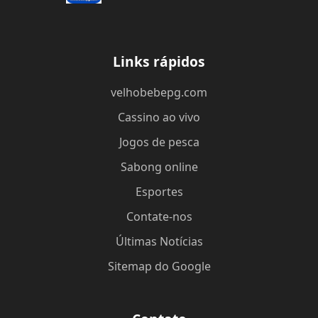
Links rápidos
velhobebepg.com
Cassino ao vivo
Jogos de pesca
Sabong online
Esportes
Contate-nos
Últimas Notícias
Sitemap do Google