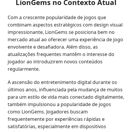
LionGems no Contexto Atual
Com a crescente popularidade de jogos que
combinam aspectos estratégicos com design visual
impressionante, LionGems se posiciona bem no
mercado atual ao oferecer uma experiência de jogo
envolvente e desafiadora. Além disso, as
atualizações frequentes mantêm o interesse do
jogador ao introduzirem novos conteúdos
regularmente.
A ascensão do entretenimento digital durante os
últimos anos, influenciada pela mudança de muitos
para um estilo de vida mais conectado digitalmente,
também impulsionou a popularidade de jogos
como LionGems. Jogadores buscam
frequentemente por experiências rápidas e
satisfatórias, especialmente em dispositivos