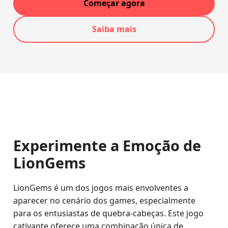
Começar agora
Saiba mais
Experimente a Emoção de
LionGems
LionGems é um dos jogos mais envolventes a
aparecer no cenário dos games, especialmente
para os entusiastas de quebra-cabeças. Este jogo
cativante oferece uma combinação única de