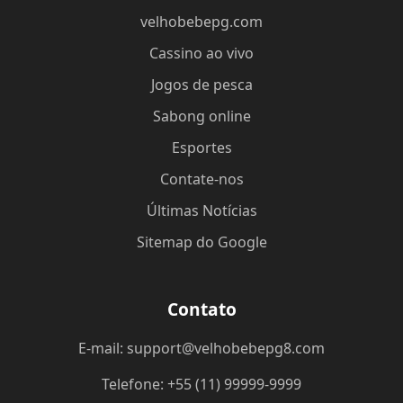
velhobebepg.com
Cassino ao vivo
Jogos de pesca
Sabong online
Esportes
Contate-nos
Últimas Notícias
Sitemap do Google
Contato
E-mail: support@velhobebepg8.com
Telefone: +55 (11) 99999-9999