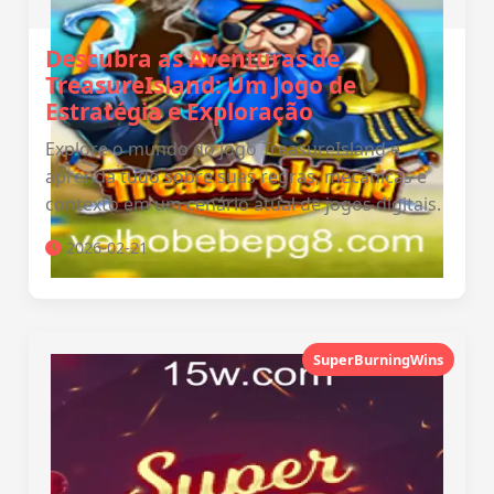
Descubra as Aventuras de
TreasureIsland: Um Jogo de
Estratégia e Exploração
Explore o mundo do jogo TreasureIsland e
aprenda tudo sobre suas regras, mecânicas e
contexto em um cenário atual de jogos digitais.
2026-02-21
SuperBurningWins