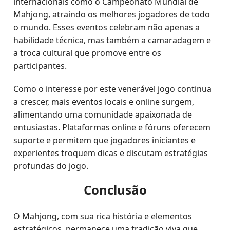
internacionais como o Campeonato Mundial de
Mahjong, atraindo os melhores jogadores de todo
o mundo. Esses eventos celebram não apenas a
habilidade técnica, mas também a camaradagem e
a troca cultural que promove entre os
participantes.
Como o interesse por este venerável jogo continua
a crescer, mais eventos locais e online surgem,
alimentando uma comunidade apaixonada de
entusiastas. Plataformas online e fóruns oferecem
suporte e permitem que jogadores iniciantes e
experientes troquem dicas e discutam estratégias
profundas do jogo.
Conclusão
O Mahjong, com sua rica história e elementos
estratégicos, permanece uma tradição viva que