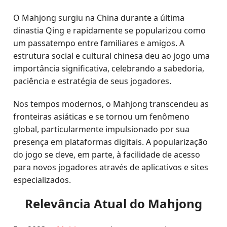
O Mahjong surgiu na China durante a última
dinastia Qing e rapidamente se popularizou como
um passatempo entre familiares e amigos. A
estrutura social e cultural chinesa deu ao jogo uma
importância significativa, celebrando a sabedoria,
paciência e estratégia de seus jogadores.
Nos tempos modernos, o Mahjong transcendeu as
fronteiras asiáticas e se tornou um fenômeno
global, particularmente impulsionado por sua
presença em plataformas digitais. A popularização
do jogo se deve, em parte, à facilidade de acesso
para novos jogadores através de aplicativos e sites
especializados.
Relevância Atual do Mahjong