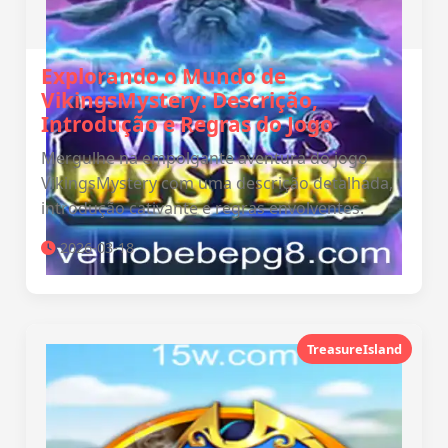
Explorando o Mundo de
VikingsMystery: Descrição,
Introdução e Regras do Jogo
Mergulhe na empolgante aventura do jogo
VikingsMystery com uma descrição detalhada,
introdução cativante e regras envolventes.
2026-03-18
TreasureIsland