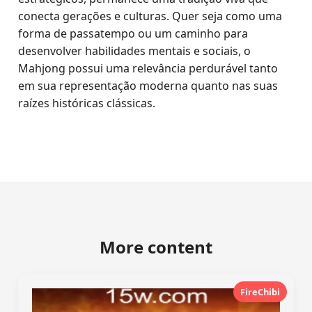
conecta gerações e culturas. Quer seja como uma
forma de passatempo ou um caminho para
desenvolver habilidades mentais e sociais, o
Mahjong possui uma relevância perdurável tanto
em sua representação moderna quanto nas suas
raízes históricas clássicas.
More content
FireChibi