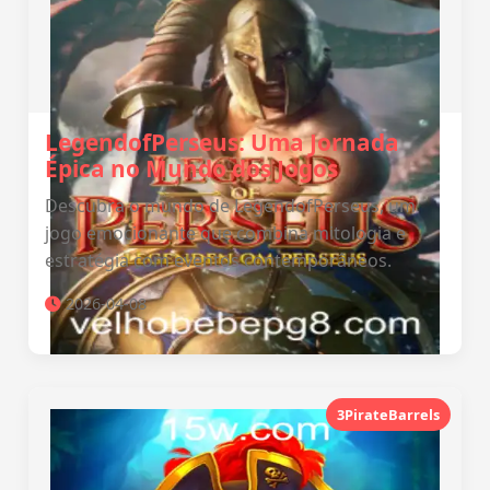
LegendofPerseus: Uma Jornada
Épica no Mundo dos Jogos
Descubra o mundo de LegendofPerseus, um
jogo emocionante que combina mitologia e
estratégia com eventos contemporâneos.
2026-04-08
3PirateBarrels