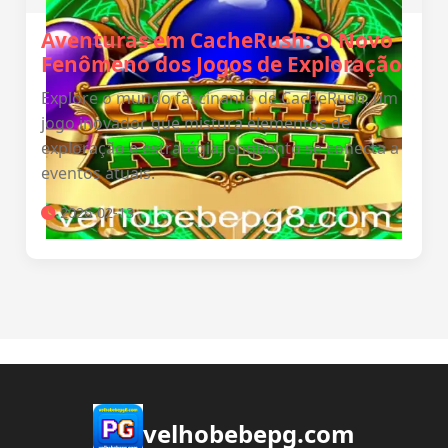
Aventuras em CacheRush: O Novo
Fenômeno dos Jogos de Exploração
Explore o mundo fascinante de CacheRush, um
jogo inovador que mistura elementos de
exploração e estratégia, enquanto se conecta a
eventos atuais.
2026-02-13
velhobebepg.com