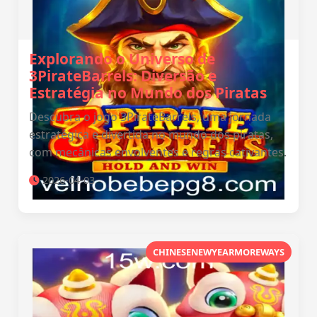
Explorando o Universo de
3PirateBarrels: Diversão e
Estratégia no Mundo dos Piratas
Descubra o jogo 3PirateBarrels, uma jornada
estratégica e divertida no mundo dos piratas,
com mecânicas envolventes e regras cativantes.
2026-04-03
CHINESENEWYEARMOREWAYS