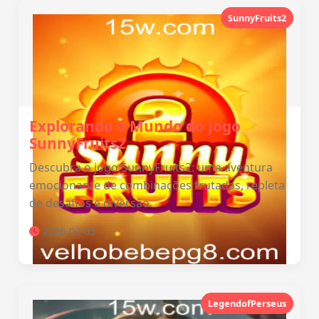
SunnyFruits2
Explorando o Mundo do Jogo
SunnyFruits2
Descubra o jogo SunnyFruits2: uma aventura
emocionante de combinações frutadas, repleta
de desafios e diversão.
2026-03-05
LegendofPerseus