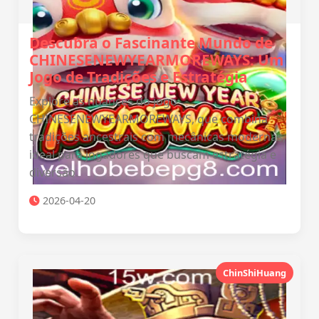
Descubra o Fascinante Mundo de
CHINESENEWYEARMOREWAYS: Um
Jogo de Tradições e Estratégia
Explore as nuances do jogo
CHINESENEWYEARMOREWAYS, que combina
tradições ancestrais com mecânicas modernas,
ideal para jogadores que buscam estratégia e
diversão.
2026-04-20
ChinShiHuang