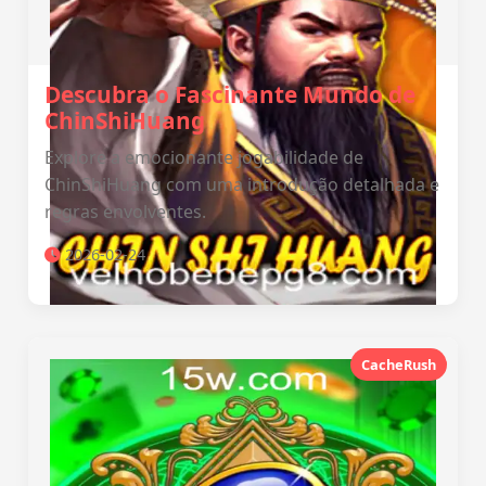
Descubra o Fascinante Mundo de
ChinShiHuang
Explore a emocionante jogabilidade de
ChinShiHuang com uma introdução detalhada e
regras envolventes.
2026-02-24
CacheRush