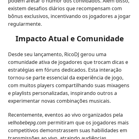
podem afetar o humor dos convidados. Além disso,
existem desafios diários que recompensam com
bônus exclusivos, incentivando os jogadores a jogar
regularmente.
Impacto Atual e Comunidade
Desde seu lançamento, RicoDJ gerou uma
comunidade ativa de jogadores que trocam dicas e
estratégias em fóruns dedicados. Esta interação
tornou-se parte essencial da experiência de jogo,
com muitos players compartilhando suas mixagens
e playlists personalizadas, inspirando outros a
experimentar novas combinações musicais.
Recentemente, eventos ao vivo organizados pela
velhobebepg.com
permitiram que os jogadores mais
competitivos demonstrassem suas habilidades em
transmissões ao vivo, atraindo audiências