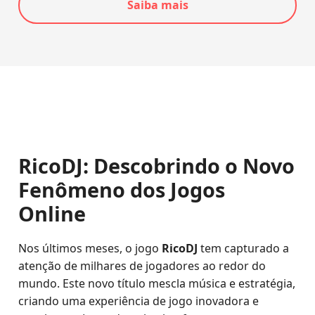
Saiba mais
RicoDJ: Descobrindo o Novo
Fenômeno dos Jogos
Online
Nos últimos meses, o jogo
RicoDJ
tem capturado a
atenção de milhares de jogadores ao redor do
mundo. Este novo título mescla música e estratégia,
criando uma experiência de jogo inovadora e