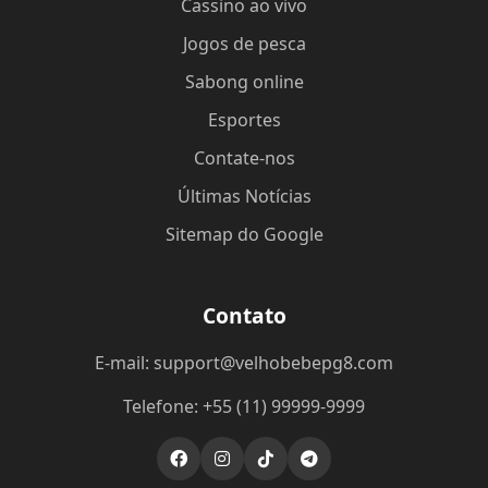
Cassino ao vivo
Jogos de pesca
Sabong online
Esportes
Contate-nos
Últimas Notícias
Sitemap do Google
Contato
E-mail: support@velhobebepg8.com
Telefone: +55 (11) 99999-9999