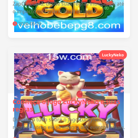
ZapOtecGold, desde suas regras intrigantes até
o impacto no cenário atual de jogos.
2026-05-23
LuckyNeko
Conheça o jogo LuckyNeko e suas
regras
Descubra tudo sobre o jogo LuckyNeko, suas
regras e como ele se integra aos eventos atuais.