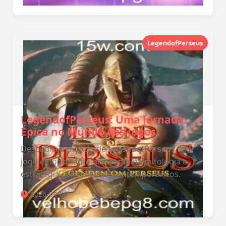
LegendofPerseus
LegendofPerseus: Uma Jornada
Épica no Mundo dos Jogos
Descubra o mundo de LegendofPerseus, um
jogo emocionante que combina mitologia e
estratégia com eventos contemporâneos.
2026-04-08