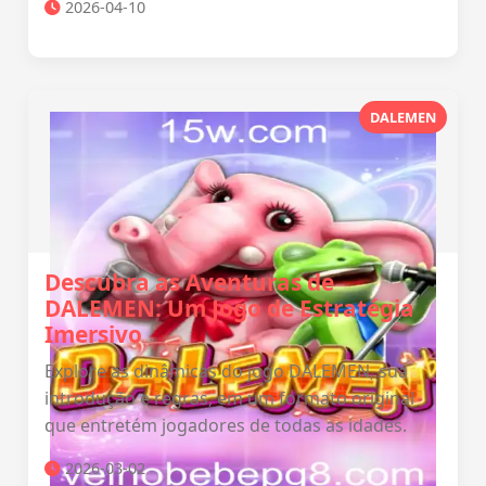
2026-04-10
DALEMEN
Descubra as Aventuras de
DALEMEN: Um Jogo de Estratégia
Imersivo
Explore as dinâmicas do jogo DALEMEN, sua
introdução e regras, em um formato original
que entretém jogadores de todas as idades.
2026-03-02