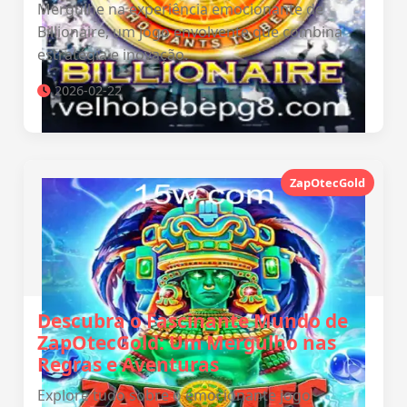
Mergulhe na experiência emocionante de
Billionaire, um jogo envolvente que combina
estratégia e inovação.
2026-02-22
ZapOtecGold
Descubra o Fascinante Mundo de
ZapOtecGold: Um Mergulho nas
Regras e Aventuras
Explore tudo sobre o emocionante jogo