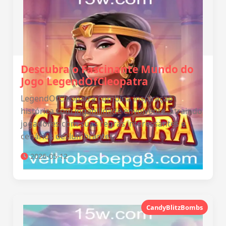
Descubra o Fascinante Mundo do
Jogo LegendOfCleopatra
LegendOfCleopatra combina inspiração
histórica com jogabilidade envolvente, atraindo
jogadores com suas regras interessantes e
cenários deslumbrantes.
2026-05-12
CandyBlitzBombs