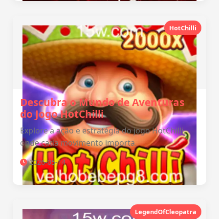
HotChilli
Descubra o Mundo de Aventuras
do Jogo HotChilli
Explore a ação e estratégia do jogo HotChilli,
onde cada movimento importa.
2026-05-14
LegendOfCleopatra