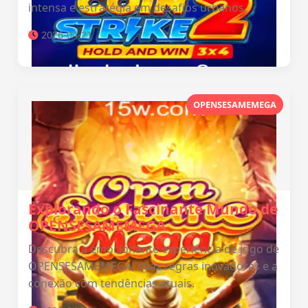
intensa e estratégia em desafios urbanos.
2026-04-21
OPENSESAMEMEGA
Explorando o Fascinante Mundo de
OPENSESAMEMEGA
Descubra a emocionante experiência de jogo de
OPENSESAMEMEGA, suas regras inovadoras e a
conexão com tendências atuais.