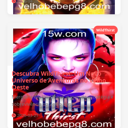
2026-04-28
WildThirst
Descubra WildThirst: Um Novo
Universo de Aventuras no Velho
Oeste
Mergulhe em WildThirst, o jogo de estratégia e
sobrevivência no Velho Oeste.
2026-03-21