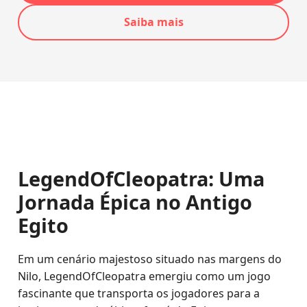
Saiba mais
LegendOfCleopatra: Uma
Jornada Épica no Antigo
Egito
Em um cenário majestoso situado nas margens do
Nilo, LegendOfCleopatra emergiu como um jogo
fascinante que transporta os jogadores para a