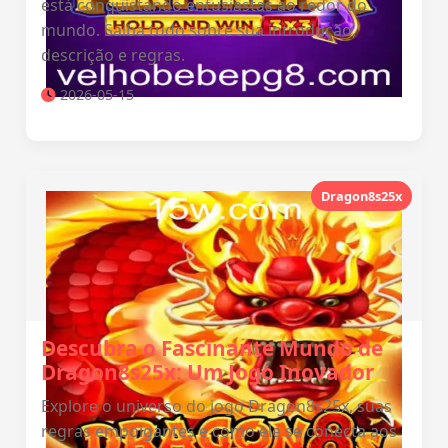
está conquistando entusiastas ao redor do
mundo. Saiba tudo sobre sua introdução,
descrição e regras.
2026-05-15
Dragon8s25x
Descubra o Fascinante Mundo de
Dragon8s25x: Um Jogo Inovador
Explore o universo do jogo Dragon8s25x, suas
regras empolgantes e como ele se conecta aos