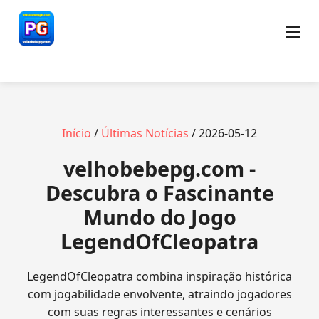
Início
/
Últimas Notícias
/ 2026-05-12
velhobebepg.com -
Descubra o Fascinante
Mundo do Jogo
LegendOfCleopatra
LegendOfCleopatra combina inspiração histórica
com jogabilidade envolvente, atraindo jogadores
com suas regras interessantes e cenários