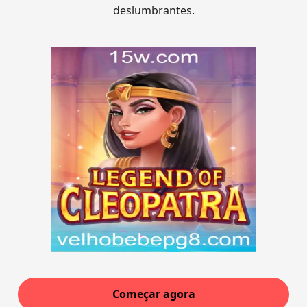
deslumbrantes.
Começar agora