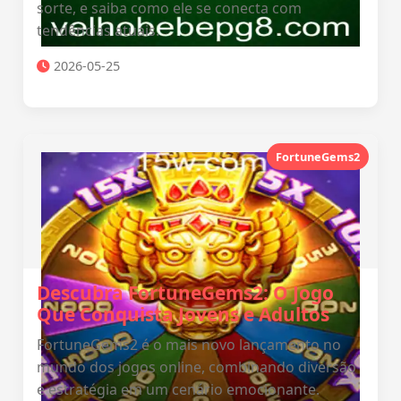
sorte, e saiba como ele se conecta com
tendências atuais.
2026-05-25
FortuneGems2
Descubra FortuneGems2: O Jogo
Que Conquista Jovens e Adultos
FortuneGems2 é o mais novo lançamento no
mundo dos jogos online, combinando diversão
e estratégia em um cenário emocionante.