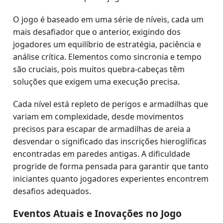
O jogo é baseado em uma série de níveis, cada um
mais desafiador que o anterior, exigindo dos
jogadores um equilíbrio de estratégia, paciência e
análise crítica. Elementos como sincronia e tempo
são cruciais, pois muitos quebra-cabeças têm
soluções que exigem uma execução precisa.
Cada nível está repleto de perigos e armadilhas que
variam em complexidade, desde movimentos
precisos para escapar de armadilhas de areia a
desvendar o significado das inscrições hieroglíficas
encontradas em paredes antigas. A dificuldade
progride de forma pensada para garantir que tanto
iniciantes quanto jogadores experientes encontrem
desafios adequados.
Eventos Atuais e Inovações no Jogo