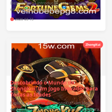
Descubra sua introdução, regras e o impacto
no cenário atual dos jogos.
2026-03-15
ZhongKui
Descobrindo o Mundo de
ZhongKui: Um Jogo Inovador para
Todas as Idades
Explore o universo de 'ZhongKui', um jogo
emocionante que combina estratégia e cultura,