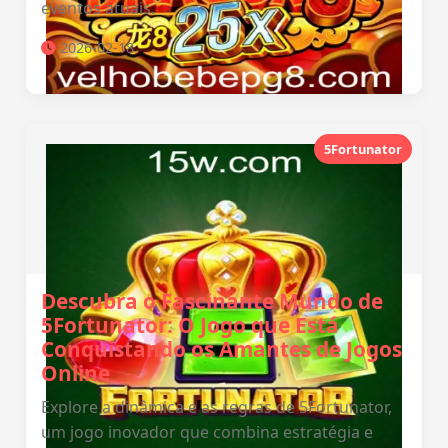
eventos atuais.
2026-02-18
5Fortunator
Descubra o Fascinante Mundo de
5Fortunator: O Jogo que Está
Conquistando os Amantes de Jogos
Online
Explore a dinâmica e as regras de 5Fortunator,
um jogo inovador que combina estratégia e