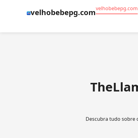
velhobebepg.com
velhobebepg.com
TheLla
Descubra tudo sobre o