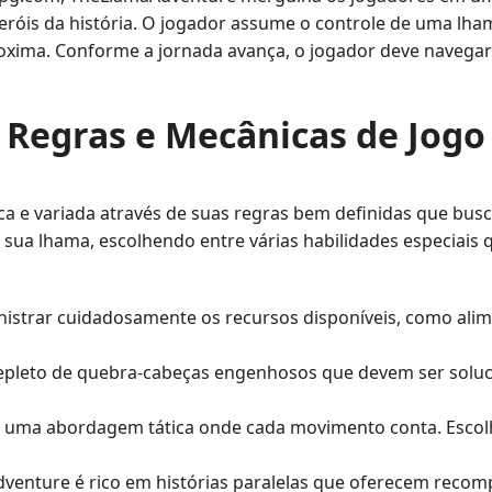
eróis da história. O jogador assume o controle de uma lh
ima. Conforme a jornada avança, o jogador deve navegar p
Regras e Mecânicas de Jogo
 e variada através de suas regras bem definidas que buscam
r sua lhama, escolhendo entre várias habilidades especiai
strar cuidadosamente os recursos disponíveis, como alime
epleto de quebra-cabeças engenhosos que devem ser soluc
e uma abordagem tática onde cada movimento conta. Escolh
nture é rico em histórias paralelas que oferecem recomp