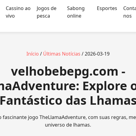
Cassino ao
Jogos de
Sabong
Esportes
Conta
vivo
pesca
online
nos
Início
/
Últimas Notícias
/ 2026-03-19
velhobebepg.com -
maAdventure: Explore 
Fantástico das Lhama
 fascinante jogo TheLlamaAdventure, com suas regras, me
universo de lhamas.